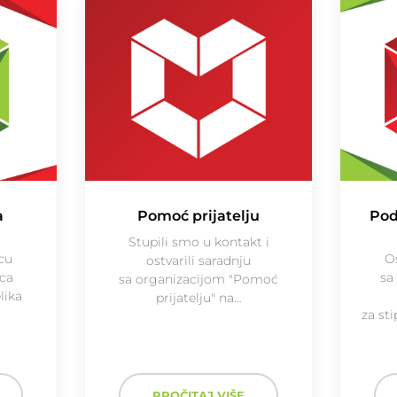
a
Pomoć prijatelju
Pod
Stupili smo u kontakt i
cu
O
ostvarili saradnju
ca
sa
sa organizacijom "Pomoć
lika
prijatelju" na…
za st
PROČITAJ VIŠE