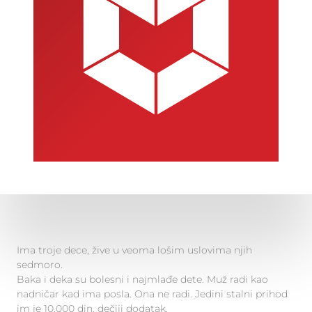
Ima troje dece, žive u veoma lošim uslovima njih
sedmoro.
Baka i deka su bolesni i najmlađe dete. Muž radi kao
nadničar kad ima posla. Ona ne radi. Jedini stalni prihod
im je 10.000 din. dečiji dodatak.